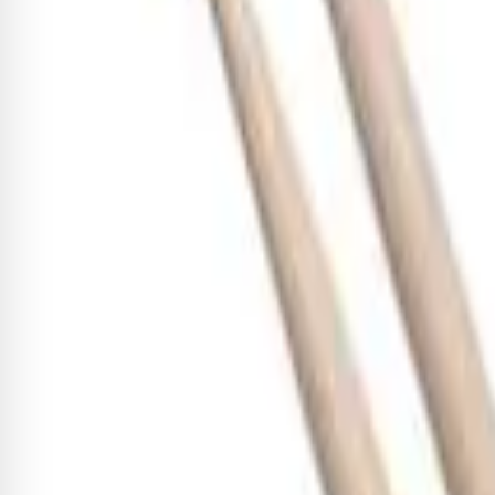
Quem comprou, comprou 
Baqueta Zildjian 400 Anos Limi
R$ 197,95
-8%
R$ 182,11
3
x de
R$ 60,70
sem juros
Adicionar