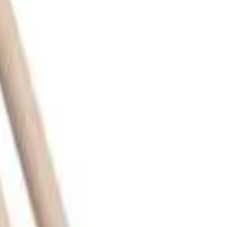
s de Aço mais Pesada
MS2 para Caixa Marcial
itage 7A