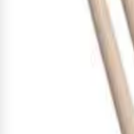
Vassourinha Vic Firth Dreadlok
R$ 433,29
-8%
R$ 398,63
7
x de
R$ 56,95
sem juros
Adicionar
Baqueta Vic Firth Corpsmaster 
R$ 209,48
-8%
R$ 192,72
3
x de
R$ 64,24
sem juros
Adicionar
Baqueta Vic Firth American Her