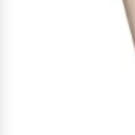
R$ 191,10
-8%
R$ 175,81
3
x de
R$ 58,60
sem juros
Adicionar
Sobre este item
Baqueta Nova 7A Ponta de Madeira by Vic Firth A marca NOV
Nylon e madeira. Foi desenvolvida para atender todas as deman
de um toque rápido, leve e preciso. - Diâmetro: 1,37cm (0,54”)
Natural