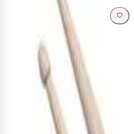
R
B
d
G
d
m
preciso. - D
-
N