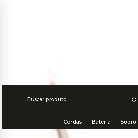
Frete Grátis em compras acima de R$ 249 🚚
Cordas
Bateria
Sopro
Bateria e Percussão
Bateria Acústica
Baquetas