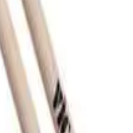
A é a linha econômica da Vic Firth, possui os tamanhos tradi
das dos músicos, sejam elas musicais ou financeiras. Perfeita pa
 - Comprimento: 39,37cm (15,5”) - Material: Hickory - Ponta: Ma