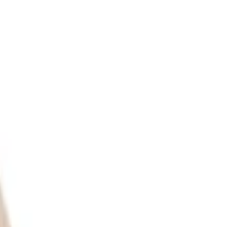
também
ted Edition Classical 5A em Hickory