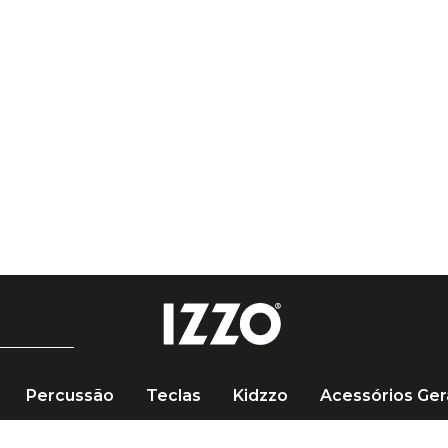
Percussão
Teclas
Kidzzo
Acessórios Ger
Baqueta Nova 7A Ponta de Madeira by Vic Firth