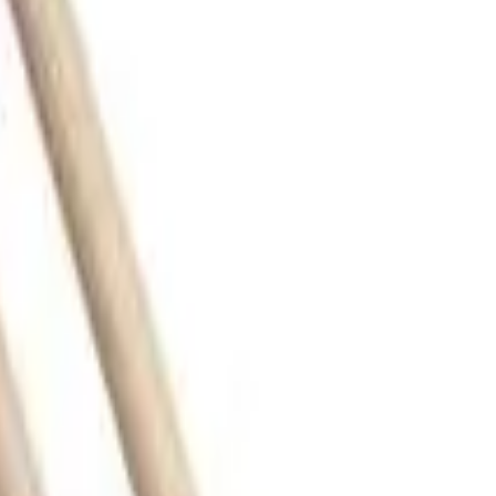
itage 7A
k Black Chroma em Hickory ZRKCB-ZC