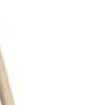
também
a Bumbo com Ponta de Feltro – Vic 
 Aço Retrátil