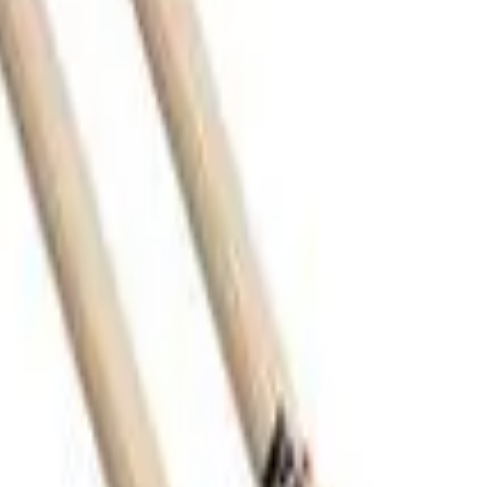
cept Freestyle 7A
ambu Laminado Baqueta de efeito modelo Steve Smith. Consis
VC. A construção única permite uma gama de sons singulares. -