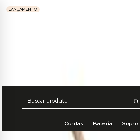
LANÇAMENTO
F
Cordas
Bateria
Sopro
Bateria e Percussão
Bateria Acústica
Baquetas