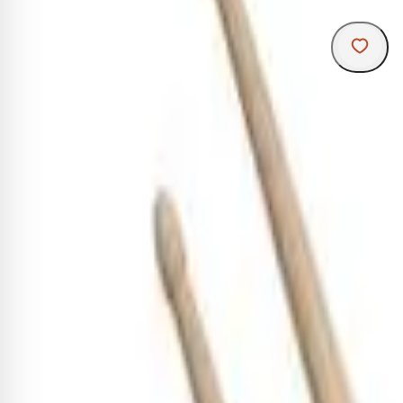
R
Lamina
u
suste
ú
(