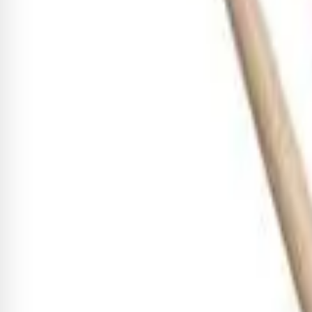
R$ 456,96
9
x de
R$ 50,77
sem juros
Adicionar
Baqueta Vic Firth American Her
R$ 191,10
3
x de
R$ 63,70
sem juros
Adicionar
Baqueta Zildjian Z Custom Roc
R$ 179,48
3
x de
R$ 59,83
sem juros
Adicionar