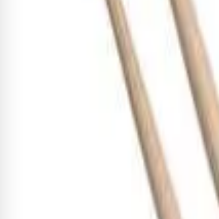
Quem comprou, comprou 
Macaneta Dupla Tom Gauger par
R$ 1.832,40
10
x de
R$ 183,24
sem juros
Adicionar
Vassourinha Vic Firth Jazz Brush