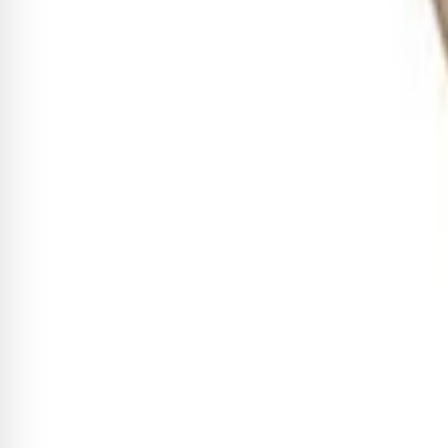
Baqueta Vic Firth American Con
R$ 191,10
3
x de
R$ 63,70
sem juros
Adicionar
Sobre este item
Baqueta Rod Vic Firth Signature Steve Smith Tala Wand B
bambu plano, sustentados no lugar por uma fina camada de P
Material: Bambu