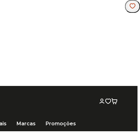
ais
Marcas
Promoções
mbu Laminado