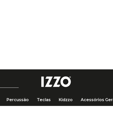
rete Grátis em compras acima de R$ 249 🚚
Percussão
Teclas
Kidzzo
Acessórios Ger
Baqueta Rod Vic Firth Signature Steve Smith Tala Wand Ba