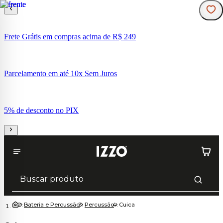
Frete Grátis em compras acima de R$ 249
Parcelamento em até 10x Sem Juros
5% de desconto no PIX
Bateria e Percussão
Percussão
Cuica