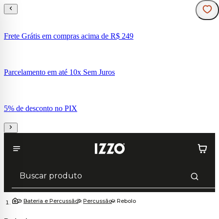
Frete Grátis em compras acima de R$ 249
Parcelamento em até 10x Sem Juros
5% de desconto no PIX
Bateria e Percussão
Percussão
Rebolo