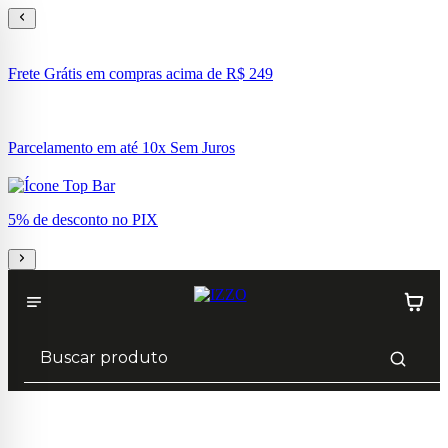
Frete Grátis em compras acima de R$ 249
Parcelamento em até 10x Sem Juros
5% de desconto no PIX