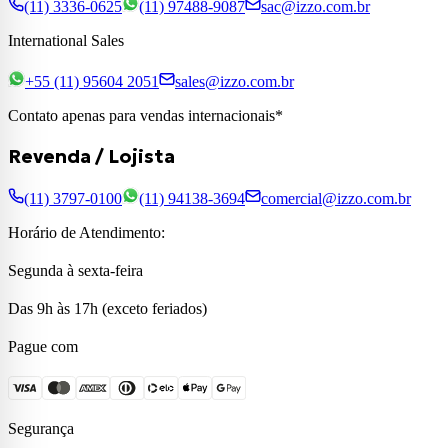
(11) 3336-0625
(11) 97488-9087
sac@izzo.com.br
International Sales
+55 (11) 95604 2051
sales@izzo.com.br
Contato apenas para vendas internacionais*
Revenda / Lojista
(11) 3797-0100
(11) 94138-3694
comercial@izzo.com.br
Horário de Atendimento:
Segunda à sexta-feira
Das 9h às 17h (exceto feriados)
Pague com
Segurança