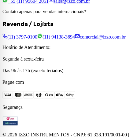
+55 (11) 95604 2051
sales@izzo.com.br
Contato apenas para vendas internacionais*
Revenda / Lojista
(11) 3797-0100
(11) 94138-3694
comercial@izzo.com.br
Horário de Atendimento:
Segunda à sexta-feira
Das 9h às 17h (exceto feriados)
Pague com
Segurança
©
2026
IZZO INSTRUMENTOS - CNPJ: 61.328.191/0001-00 |