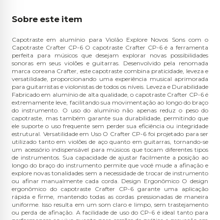
Sobre este item
Capotraste em alumínio para Violão Explore Novos Sons com o
Capotraste Crafter CP-6 O capotraste Crafter CP-6 é a ferramenta
perfeita para músicos que desejam explorar novas possibilidades
sonoras em seus violões e guitarras. Desenvolvido pela renomada
marca coreana Crafter, este capotraste combina praticidade, leveza e
versatilidade, proporcionando uma experiência musical aprimorada
para guitarristas e violonistas de todos os níveis. Leveza e Durabilidade
Fabricado em alumínio de alta qualidade, o capotraste Crafter CP-6 é
extremamente leve, facilitando sua movimentação ao longo do braço
do instrumento. O uso do alumínio não apenas reduz o peso do
capotraste, mas também garante sua durabilidade, permitindo que
ele suporte o uso frequente sem perder sua eficiência ou integridade
estrutural. Versatilidade em Uso O Crafter CP-6 foi projetado para ser
utilizado tanto em violões de aço quanto em guitarras, tornando-se
um acessório indispensável para músicos que tocam diferentes tipos
de instrumentos. Sua capacidade de ajustar facilmente a posição ao
longo do braço do instrumento permite que você mude a afinação e
explore novas tonalidades sem a necessidade de trocar de instrumento
ou afinar manualmente cada corda. Design Ergonômico O design
ergonômico do capotraste Crafter CP-6 garante uma aplicação
rápida e firme, mantendo todas as cordas pressionadas de maneira
uniforme. Isso resulta em um som claro e limpo, sem trastejamento
ou perda de afinação. A facilidade de uso do CP-6 é ideal tanto para