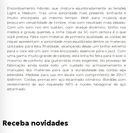
Encordoamento híbrido, que mistura equilibradamente as tensões
Light e Medium. Traz uma sonoridade mais presente, brilhante e
muito encorpada ao mesmo tempo. Ideal para músicos que
procuram versatilidade de timbre, mas com resultado mais pesado.
Com um som rico em sustain, com ataque dinâmico, brilho nos
médios e graves quentes, a linha níquel da SG com certeza é o que
você precisa. Feita com material de primeira qualidade, as cordas de
níquel apresentam a sonoridade mais equilibrada dentre os materiais
utilizados para esta finalidade, alcançando desde um brilho extremo
para o rock até um som mais encorpado, essencial para o jazz. Com
uma gama muito grande de calibres, esta linha foi feita para trazer o
máximo de conforto aos guitarristas mais exigentes. No processo de
fabricação ainda existe todo um cuidado no armazenamento e
manuseio dos materiais para que a durabilidade das cordas seja
estendida. Medidas para uso em escala com comprimento de 25½”/
648mm. Cordas primas em aço estanhado cilíndrico. Bordões com
revestimento de aço niquelado NPS e núcleo hexagonal de aço
estanhado.
Receba novidades