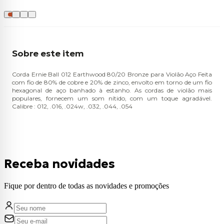
Sobre este item
Corda Ernie Ball 012 Earthwood 80/20 Bronze para Violão Aço Feita
com fio de 80% de cobre e 20% de zinco, envolto em torno de um fio
hexagonal de aço banhado à estanho. As cordas de violão mais
populares, fornecem um som nítido, com um toque agradável.
Calibre : 012, .016, .024w, .032, .044, .054
Receba novidades
Fique por dentro de todas as novidades e promoções