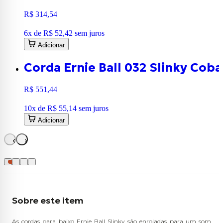
R$ 314,54
6
x de
R$ 52,42
sem juros
Adicionar
Corda Ernie Ball 032 Slinky Coba
R$ 551,44
10
x de
R$ 55,14
sem juros
Adicionar
Sobre este item
As cordas para baixo Ernie Ball Slinky são enroladas para um som