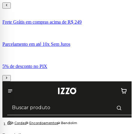
Frete Grátis em compras acima de R$ 249
Parcelamento em até 10x Sem Juros
5% de desconto no PIX
Cordas
Encordoamentos
Bandolim