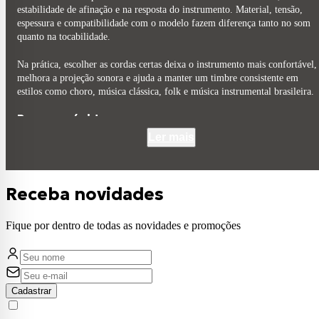
estabilidade de afinação e na resposta do instrumento. Material, tensão,
espessura e compatibilidade com o modelo fazem diferença tanto no som
quanto na tocabilidade.
Na prática, escolher as cordas certas deixa o instrumento mais confortável,
melhora a projeção sonora e ajuda a manter um timbre consistente em
estilos como choro, música clássica, folk e música instrumental brasileira.
Resumo rápido
Ler mais
Aço oferece mais brilho, ataque e projeção
Bronze fosforoso entrega timbre mais quente e equilibrado
Tensão leve facilita a execução e exige menos força
Tensão pesada gera mais volume e sustain
Receba novidades
Jogos para bandolim de 8 e 10 cordas não são compatíveis entre si
Cordas com proteção anticorrosão costumam durar mais
Fique por dentro de todas as novidades e promoções
O que é encordoamento para bandolim e para que
serve?
Cadastrar
O encordoamento para bandolim é o conjunto de cordas metálicas usado e
instrumentos de cordas duplas, normalmente com 8 ou 10 cordas