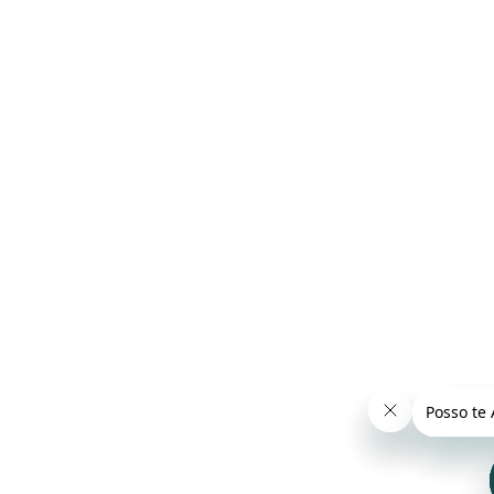
De quanto em quanto tempo devo trocar as cordas
do bandolim?
A durabilidade depende do tempo de uso, da umidade do ambiente e até da
acidez do suor das mãos.
Como referência:
Uso intenso: troca a cada 1 ou 2 meses
Uso moderado: troca a cada 2 ou 3 meses
Alguns sinais aparecem rápido quando o encordoamento já perdeu
desempenho:
Som opaco
Dificuldade de afinação
Oxidação visível
Perda de sustain
Como trocar as cordas do bandolim passo a passo
A troca deve ser feita com calma para evitar tensão irregular no braço e no