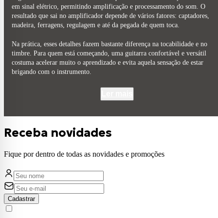
em sinal elétrico, permitindo amplificação e processamento do som. O
resultado que sai no amplificador depende de vários fatores: captadores,
madeira, ferragens, regulagem e até da pegada de quem toca.
Na prática, esses detalhes fazem bastante diferença na tocabilidade e no
timbre. Para quem está começando, uma guitarra confortável e versátil
costuma acelerar muito o aprendizado e evita aquela sensação de estar
brigando com o instrumento.
Resumo rápido
Ler mais
Indicada para estudo, prática em casa, bandas e gravação
Modelos mais populares: Stratocaster, Les Paul e Telecaster
Single coil entrega som mais limpo e definido
Receba novidades
Humbucker tem som mais encorpado e menos ruído
Configurações HSS e HH costumam funcionar bem para iniciantes
Fique por dentro de todas as novidades e promoções
Madeira influencia peso, sustain e resposta sonora
Kit inicial normalmente inclui amplificador, cabo, afinador e palhetas
O que é uma guitarra elétrica e como ela funciona?
Cadastrar
A guitarra elétrica utiliza captadores magnéticos para captar a vibração das