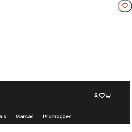
ais
Marcas
Promoções