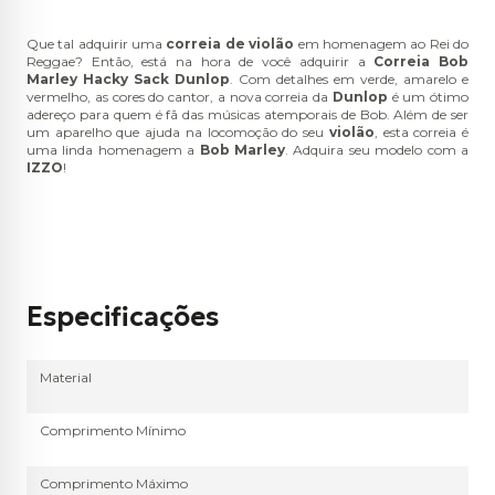
Que tal adquirir uma
correia de violão
em homenagem ao Rei do
Reggae? Então, está na hora de você adquirir a
Correia Bob
Marley Hacky Sack Dunlop
. Com detalhes em verde, amarelo e
vermelho, as cores do cantor, a nova correia da
Dunlop
é um ótimo
adereço para quem é fã das músicas atemporais de Bob.
Além de ser
um aparelho que ajuda na locomoção do seu
violão
, esta correia é
uma linda homenagem a
Bob Marley
. Adquira seu modelo com a
IZZO
!
Especificações
Material
Comprimento Mínimo
Comprimento Máximo