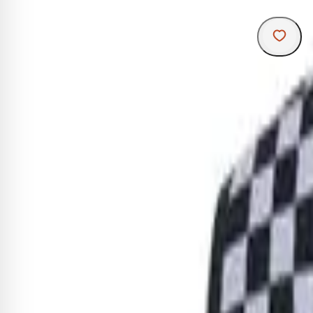
R
A
u
a
u
d