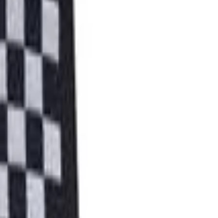
6
lão ou Baixo