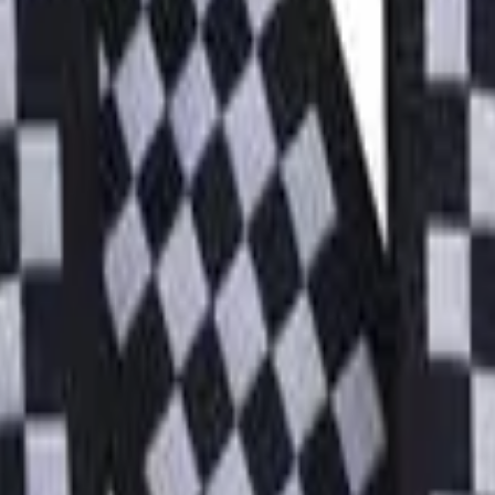
 Ponta de Couro Rosa Alvorada P0537
me P05368 para Violão
ender Rose P05359 para Guitarra, Vio