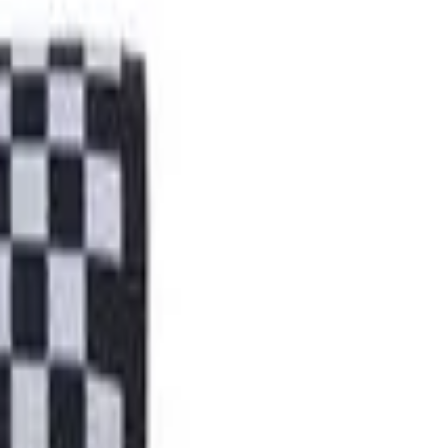
R$ 423,95
-8%
opreme
R$ 390,03
 para
em até
7
x de
R$ 55,72
R$ 370,53
pagando no pix
ries, que adiciona
Adicionar
adrão disponíveis
 particularmente
ores crônicas. O
Comprar agora
gura de 2,5 "e é
oras de jogo sem
Frete e prazo de entrega
Ok