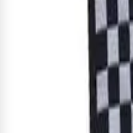
4
x de
R$ 54,44
sem juros
Adicionar
Correia Ernie Ball Xadrez Jacqu
R$ 236,68
-8%
R$ 217,75
4
x de
R$ 54,44
sem juros
Adicionar
Sobre este item