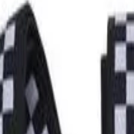
Correia Ernie Ball em Ne
Acolchoada Preta P04144
Guitarra, Violão ou Baixo
ef:
12967
 correia Ernie Ball Neoprene faz parte da Comfort Collection Se
m nível mais alto de conforto do que a maioria das correias p
tualmente. Ótimo para redistribuir o peso do instrumento e
adequado para pessoas com doenças existentes, dores ou d
material da correia é de neoprene é oferecido em uma lar
mais informações
ltradurável, flexível e confortável, permitindo várias h
esconforto.