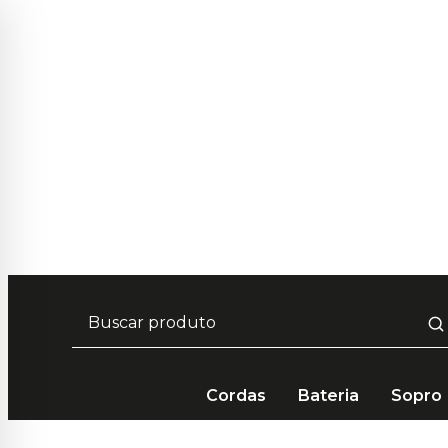
Cordas
Bateria
Sopro
Cordas
Acessórios
Correia
Correia Ernie Ball 