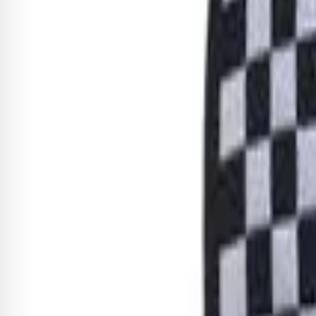
Quem comprou, comprou 
Correia Ernie Ball Polypro com
R$ 86,45
-8%
R$ 79,53
Adicionar