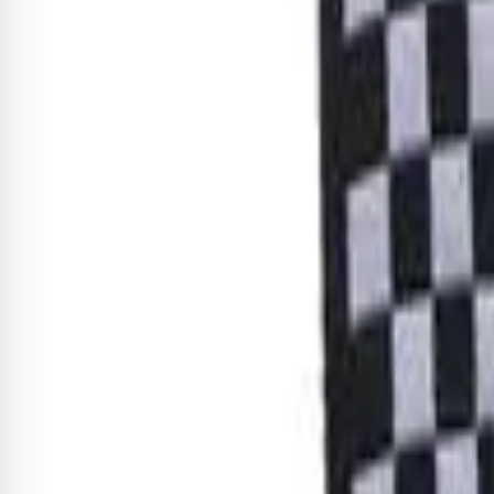
Correia Ernie Ball Polypro com
R$ 86,45
-8%
R$ 79,53
Adicionar
Correia Ernie Ball Polypro Cre
R$ 97,95
-8%
R$ 90,11
Adicionar
Correia Ernie Ball Jacquard Lav
R$ 236,68
-8%
R$ 217,75