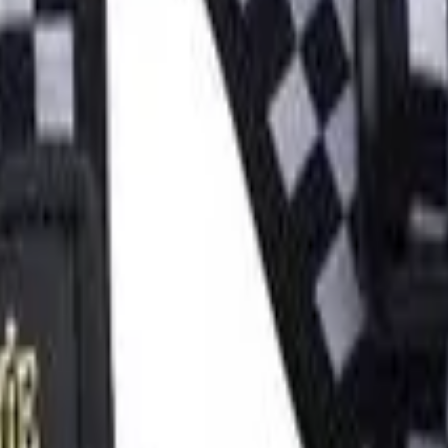
 Series, que adiciona um nível mais alto de conforto do que a 
ado para pessoas com doenças existentes, dores ou dores crôni
ndo várias horas de jogo sem desconforto.
Neoprene
116 cm
137 cm
6,5 cm
Couro