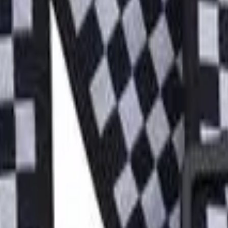
ard P/B P04149 para Guitarra, Violão 