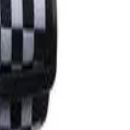
maioria das correias padrão disponíveis atualmente. Ótimo para
cas. O material da correia é de neoprene é oferecido em uma