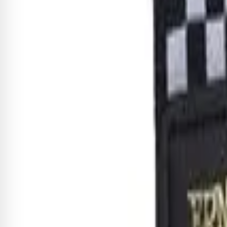
A correia Ernie Ball Neoprene faz parte da Comfort Collection
redistribuir o peso do instrumento e particularmente adequ
largura de 2,5 "e é ultradurável, flexível e confortável, permiti
Especificações
Material
Comprimento Mínimo
Comprimento Máximo
Largura
Pontas