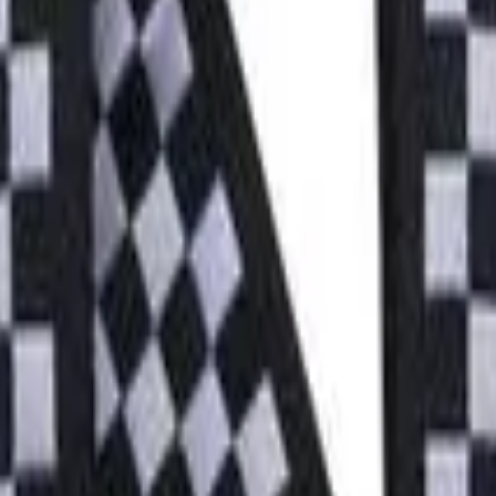
também
 Ponta de Couro Purpura P05378