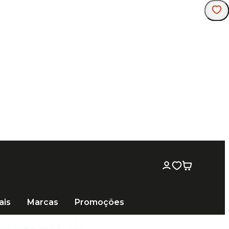
ras acima de R$ 249 🚚
ais
Marcas
Promoções
 Baixo