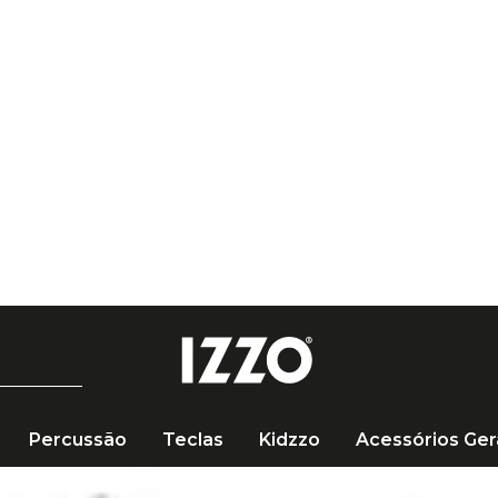
Frete Grátis em comp
Percussão
Teclas
Kidzzo
Acessórios Ger
em Neopreme Acolchoada Preta P04144 para Guitarra, Violão ou