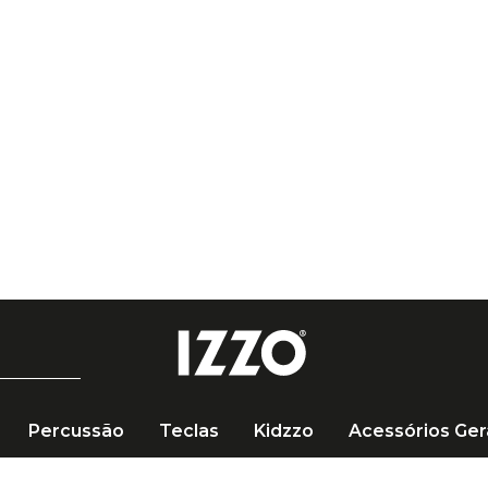
Percussão
Teclas
Kidzzo
Acessórios Ger