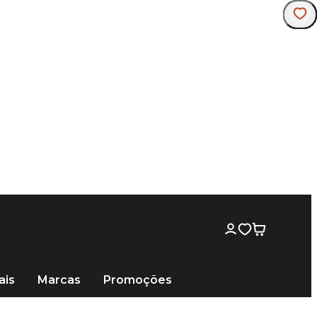
Frete 
ais
Marcas
Promoções