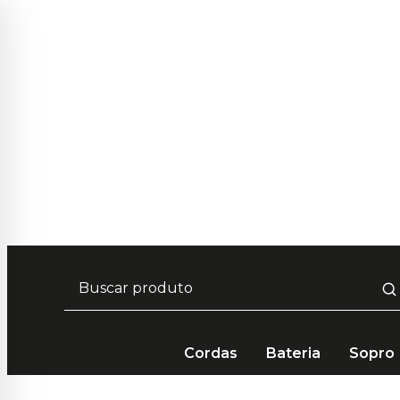
Frete Grátis em compras acima de R$ 249 🚚
Cordas
Bateria
Sopro
Cordas
Acessórios Orquestra
Estandartes
Viola