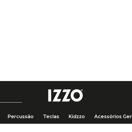
Percussão
Teclas
Kidzzo
Acessórios Ger
Estandarte Dominante Hill para Viola Boxwood