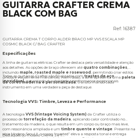
GUITARRA CRAFTER CREMA
BLACK COM BAG
Ref:
16387
GUITARRA CREMA T CORPO ALDER BRACO MP VVS ESCALA MP
COSMIC BLACK C/ BAG CRAFTER
Especificações
A linha de guitarras elétricas Crafter se destaca pela versatilidade e atenção
aos detalhes. As opções de braço oferecem até
quatro combinações
,
incluindo
maple, roasted maple e rosewood
, permitindo criar estilos
Todas as guitarras Crafter são finalizadas com
trastes de aço
únicos e visualmente marcantes. Além disso, a série apresenta uma
paleta
inoxidável
, garantindo durabilidade e performance excepcionais.
de cores moderna e personalizada
, transformando cada
instrumento em uma verdadeira peça de destaque.
Tecnologia VVS: Timbre, Leveza e Performance
A tecnologia
VVS (Vintage Voicing System)
da Crafter utiliza o
processo de
torrefação da madeira
, aplicando calor controlado no
tratamento da madeira, o que resulta em um corpo ou braço mais leve,
com ressonância ampliada e um
timbre quente e vintage
. Presente na
série Modern Seoul II, o corpo “roasted” eleva a resposta tonal e entrega
Destaques do modelo Crema S e T