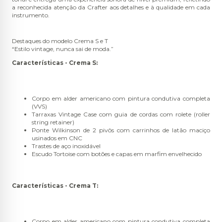
a reconhecida atenção da Crafter aos detalhes e à qualidade em cada
instrumento.
Destaques do modelo Crema S e T
“Estilo vintage, nunca sai de moda.”
Características - Crema S:
Corpo em alder americano com pintura condutiva completa
(VVS)
Tarraxas Vintage Case com guia de cordas com rolete (roller
string retainer)
Ponte Wilkinson de 2 pivôs com carrinhos de latão maciço
usinados em CNC
Trastes de aço inoxidável
Escudo Tortoise com botões e capas em marfim envelhecido
Características - Crema T:
Corpo em alder americano com pintura condutiva completa