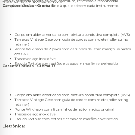
uma experiência sonora de nível premium, refletindo a reconhecida
“Estilo vintage, nunca sai de moda.”
atenção da Crafter aos detalhes e à qualidade em cada instrumento.
Características - Crema S:
Corpo em alder americano com pintura condutiva completa (VVS)
Tarraxas Vintage Case com guia de cordas com rolete (roller string
retainer)
Ponte Wilkinson de 2 pivôs com carrinhos de latão maciço usinados
em CNC
Trastes de aço inoxidável
Escudo Tortoise com botões e capas em marfim envelhecido
Características - Crema T:
Corpo em alder americano com pintura condutiva completa (VVS)
Tarraxas Vintage Case com guia de cordas com rolete (roller string
retainer)
Ponte Wilkinson com 6 carrinhos de latão maciço original
Trastes de aço inoxidável
Escudo Tortoise com botões e capas em marfim envelhecido
Eletrônica: