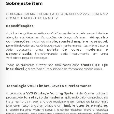
Sobre este item
GUITARRA CREMA T CORPO ALDER BRACO MP VVS ESCALA MP
COSMIC BLACK C/ BAG CRAFTER
Especificações
A linha de guitarras elétricas Crafter se destaca pela versatilidade e
atenção aos detalhes. As opções de braço oferecem até
quatro
combinações
, incluindo
maple, roasted maple e rosewood
,
permitindo criar estilos únicos e visualmente marcantes. Além disso, a
série apresenta uma
paleta de cores moderna e
personalizada
, transformando cada instrumento em uma
verdadeira peça de destaque.
Todas as guitarras Crafter são finalizadas com
trastes de aço
inoxidável
, garantindo durabilidade e performance excepcionais.
Tecnologia VVS: Timbre, Leveza e Performance
A tecnologia
VVS (Vintage Voicing System)
da Crafter utiliza o
processo de
torrefação da madeira
, aplicando calor controlado no
tratamento da madeira, o que resulta em um corpo ou braço mais
leve, com ressonância ampliada e um
timbre quente e vintage
.
Presente na série Modern Seoul II, o corpo “roasted” eleva a resposta
tonal e entrega uma experiência sonora de nível premium, refletindo