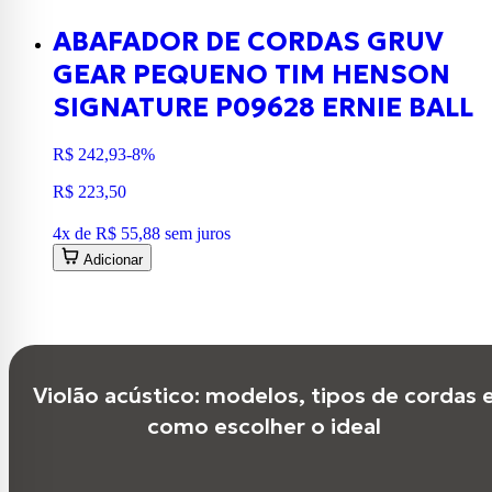
ABAFADOR DE CORDAS GRUV
GEAR PEQUENO TIM HENSON
SIGNATURE P09628 ERNIE BALL
R$ 242,93
-8%
R$ 223,50
4
x de
R$ 55,88
sem juros
Adicionar
Violão acústico: modelos, tipos de cordas 
como escolher o ideal