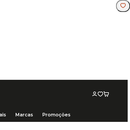
ais
Marcas
Promoções