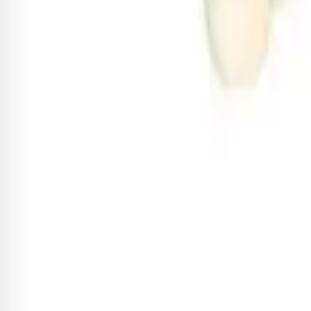
Ao me cadastrar, declaro que estou de acordo com os
termos de uso e
Institucional
A Izzo
Artistas
Lojas Parceiras
Ações Sociais
Minha Conta
Meus Pedidos