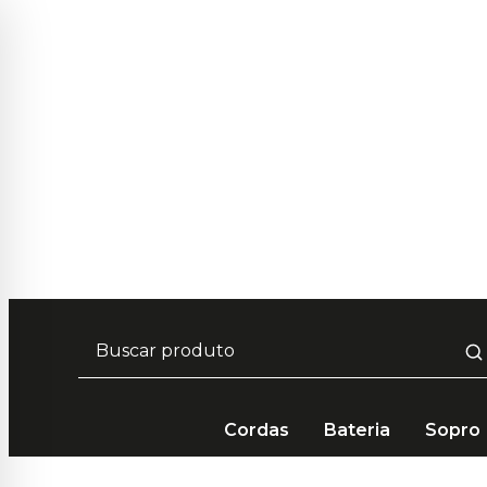
Frete Grátis em compras acima de R$ 249 🚚
Parcelamento em até 10x Sem Juros 💳
5% de desconto no pagamento por PIX 📲
Cordas
Bateria
Sopro
Kidzzo
Instrumental Orff
Blocos Sonoros