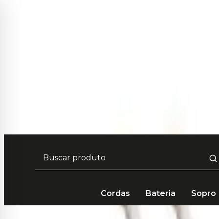
Frete Grátis em compras acima de R$ 249 🚚
Cordas
Bateria
Sopro
Bateria e Percussão
Bateria Acústica
Baquetas