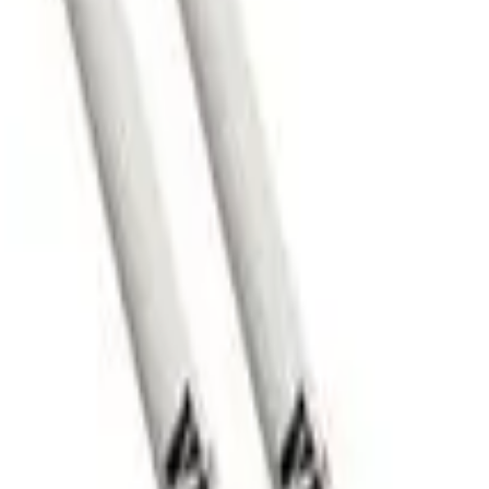
39,37 cm
Médio
Hickory
Laca