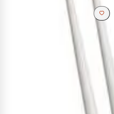
R
Kit
po
q
A
H
d