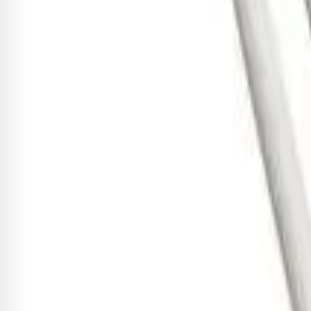
Quem comprou, comprou 
Baqueta Vic Firth Terra Americ
R$ 542,45
-8%
R$ 499,05
9
x de
R$ 55,45
sem juros
Adicionar