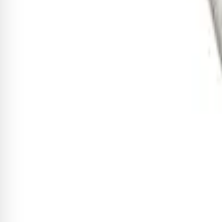
Baqueta Vic Firth Signature Joj
R$ 209,74
-8%
R$ 192,96
3
x de
R$ 64,32
sem juros
Adicionar
Sobre este item
Kit 4 Pares Vic Firth de Baquetas American Classic 7A Kit C
rápido, leve e preciso. AMERICAN CLASSIC: A série mais popular