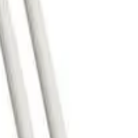
o Mayer (5A)
omposto por: 4 Pares de Baquetas 7A Perfeita para jazz, músic
 da Vic Firth. Feito com Hickory norte americano, trazendo maior 