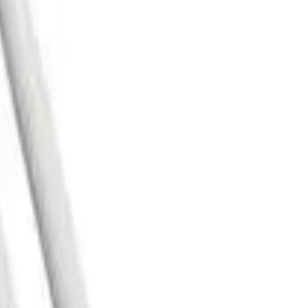
também
an Classic 5B em Hickory Premium Pa