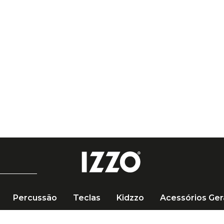
Percussão
Teclas
Kidzzo
Acessórios Ger
Kit 4 Pares Vic Firth de Baquetas American Classic 7A