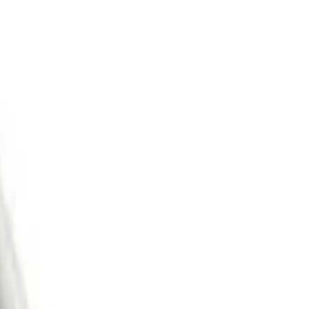
Kit 4 Pares Vic Firth de
Baquetas American Class
7A
ef:
KIT1265
 4 Pares Vic Firth de Baquetas American Classic 7A Kit Composto
r: 4 Pares de Baquetas 7A Perfeita para jazz, música instrumental e
ualquer situação que necessite de um toque rápido, leve e pre
MERICAN CLASSIC: A série mais popular da Vic Firth. Feito
ickory norte americano, trazendo maior densidade, equilíbr
mais informações
urabilidade.