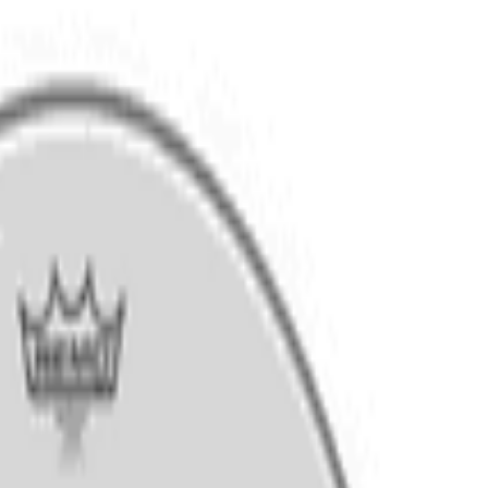
 14" Caixa By Remo