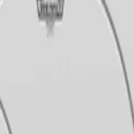
ar 12", 13", 16", 22" Powerstroke 3 e
ear 10", 12", 14", 20" Powerstroke 3 e