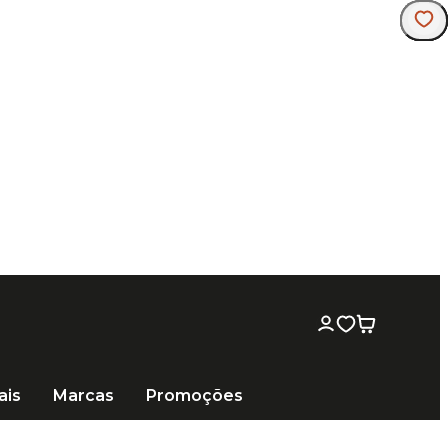
ais
Marcas
Promoções
12", 14", 14"cx Porosa