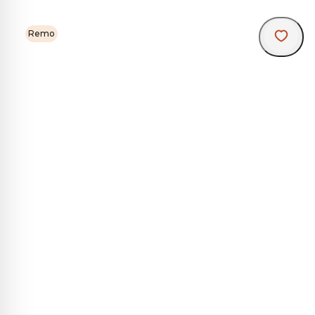
Remo
R
K
R
A
1
m