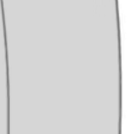
turização patenteado da Remo que produz tons de ressonância
bassador Porosa produzem um cruzamento entre o brilho e a