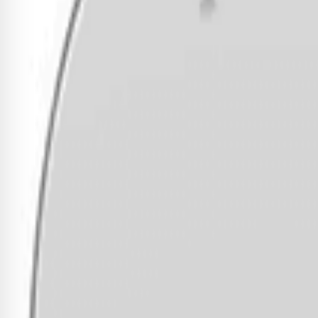
Kit de Peles Remo Emperor Coate
R$ 468,18
9
x de
R$ 52,02
sem juros
Adicionar
Sobre este item
Kit de Peles Remo Ambassador Coated 10", 12", 14", 14"cx P
quentes e abertos para os tambores Toms e Snare. Constru
ressonância. - 10, 12, 14 (2) Polegadas - Modelo: Ambassador - P