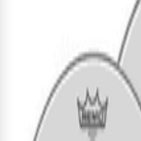
R$ 538,00
10
x de
R$ 53,80
sem juros
Adicionar
Kit de Peles Encore Pinstripe Cle
R$ 553,24
10
x de
R$ 55,32
sem juros
Adicionar
Kit de Peles Encore Pinstripe Cl
R$ 524,75
10
x de
R$ 52,48
sem juros
Adicionar