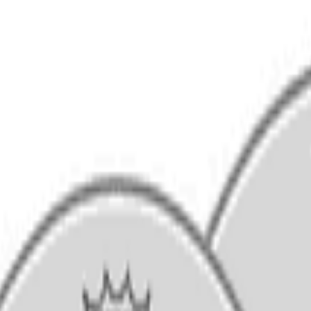
também
ar 10", 12", 14" By Remo
ear 10", 12", 14", 22" Powerstroke 3 e