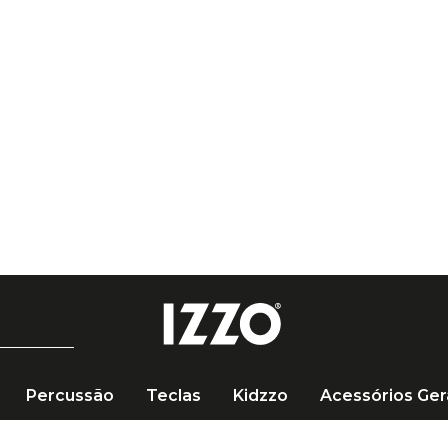
 de R$ 249 🚚
Percussão
Teclas
Kidzzo
Acessórios Ger
teria
Kits de Peles
Kit de Peles Remo Ambassador Coated 10", 