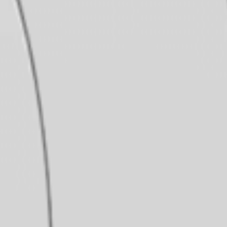
d 10", 12", 14" Filme Duplo Porosa
orosa As peles Ambassador Porosa apresentam o processo de tex
ídos com filme texturizado de 10 mil Mylar, os tambores Am
ele: Porosa - Filme simples: 10 mil Mylar