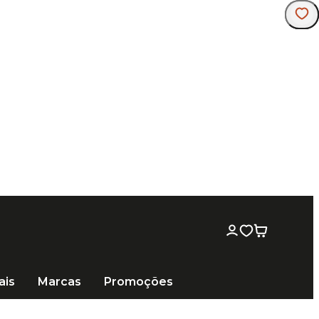
ais
Marcas
Promoções