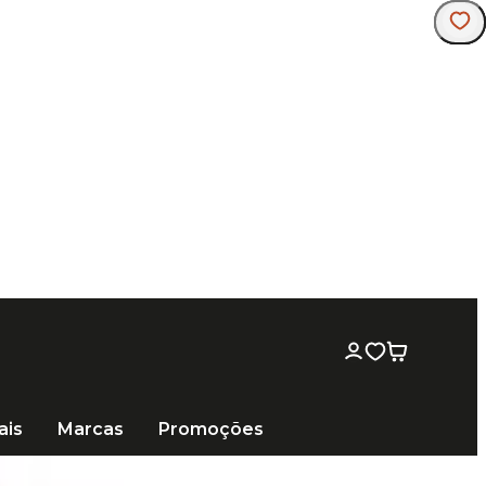
ais
Marcas
Promoções
 SLS1033BK