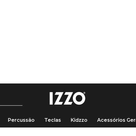
 de R$ 249 🚚
Percussão
Teclas
Kidzzo
Acessórios Ger
ercussão
Pele
Kit Izzo Sentindo na Pele