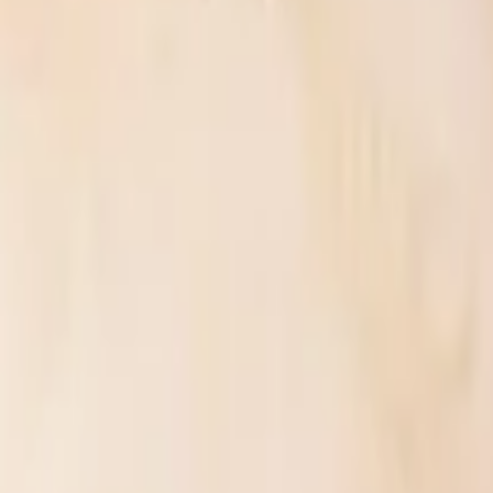
om perfil de alumínio pequeno. - 3 Peles para ser usada como re