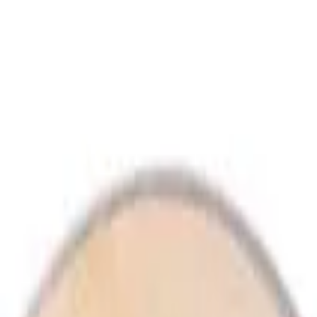
também
arente
 Surdo ou Bumbo