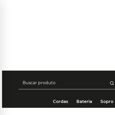
Frete Grátis em compras acima
Cordas
Bateria
Sopro
Bateria e Percussão
Percussão
Acessórios de P