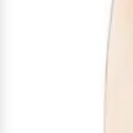
Adicionar
Sobre este item
Kit composto por: - 3 Peles batedeira leitosa de 125 microns c
Receba novidades exclusivas!
Fique por dentro de todas as novidades e promoções
Cadastrar