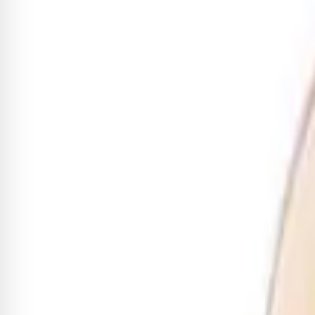
R$ 93,14
Adicionar
Pele Izzo Leitosa Média Filme Ú
R$ 18,84
Adicionar
Pele Izzo Leitosa Grossa Filme 
R$ 22,93
Adicionar
Pele Animal Izzo Couro Caprino
R$ 52,25