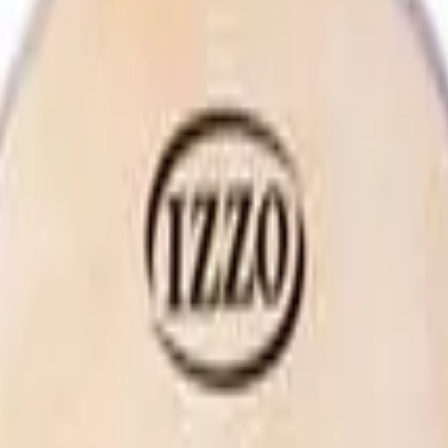
nico P1 para Pandeiro
Único P2