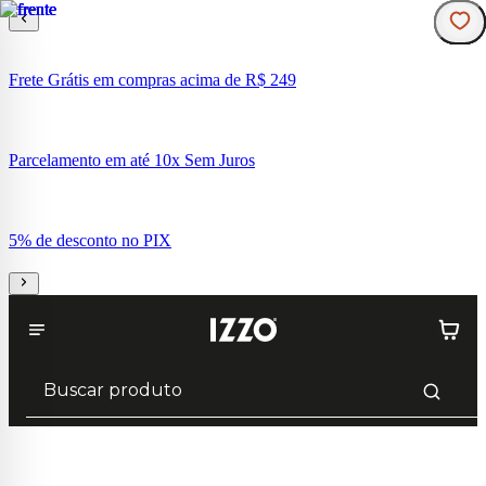
Frete Grátis em compras acima de R$ 249
Parcelamento em até 10x Sem Juros
5% de desconto no PIX