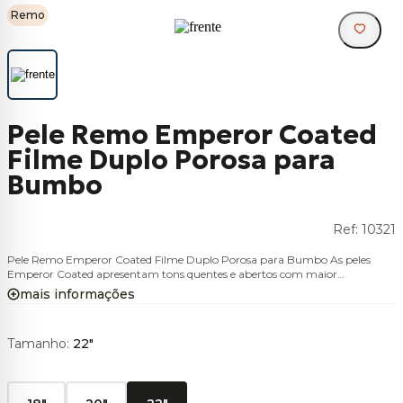
Remo
Pele Remo Emperor Coated
Filme Duplo Porosa para
Bumbo
Ref:
10321
Pele Remo Emperor Coated Filme Duplo Porosa para Bumbo As peles
Emperor Coated apresentam tons quentes e abertos com maior
durabilidade e projeção. Construídas com 2 camadas de filme de 7 mil
mais informações
Mylar, as peles Emperor proporcionam uma sensação suave e um ataque
sutil para aplicações em estúdio e ao vivo.
Tamanho
:
22"