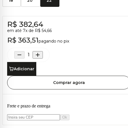
18"
20"
22"
R$ 382,64
em até
7
x de
R$ 54,66
R$ 363,51
pagando no pix
Adicionar
Comprar agora
Frete e prazo de entrega
Ok