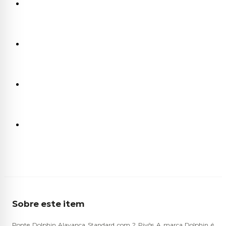
Sobre este item
Ponte Dolphin Alavanca Standard com 2 Pivôs A marca Dolphin é