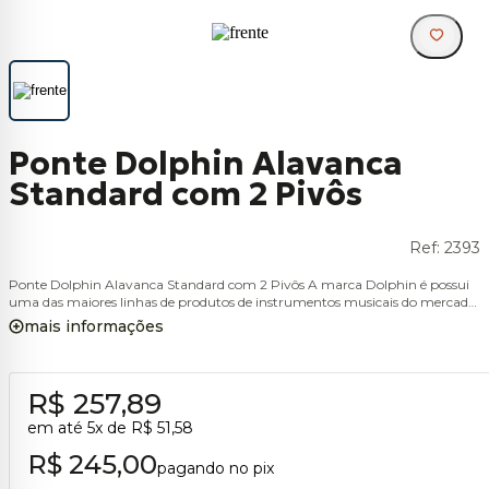
Ponte Dolphin Alavanca
Standard com 2 Pivôs
Ref:
2393
Ponte Dolphin Alavanca Standard com 2 Pivôs A marca Dolphin é possui
uma das maiores linhas de produtos de instrumentos musicais do mercado
nacional. Instrumentos de sopro, cordas, percussão, bateria, acessórios e
mais informações
muito mais. Tradicional e reconhecida por sua qualidade, design e ótimos
preços. Hoje a Dolphin faz parte da história da música no Brasil, pois
músicos iniciantes e profissionais já tiveram ou ainda terão um
instrumento ou acessório Dolphin. - Cor: Cromada
R$ 257,89
em até
5
x de
R$ 51,58
R$ 245,00
pagando no pix