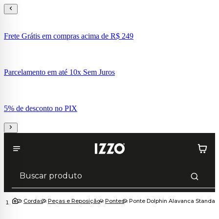
Frete Grátis em compras acima de R$ 249
Parcelamento em até 10x Sem Juros
5% de desconto no PIX
Cordas
Peças e Reposição
Pontes
Ponte Dolphin Alavanca Standar