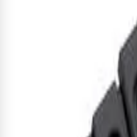
Ponte Dolphin para Baixo 6 Cor
R$ 293,07
5
x de
R$ 58,61
sem juros
Adicionar
Sobre este item
A marca Dolphin é possui uma das maiores linhas de produtos
Tradicional e reconhecida por sua qualidade, design e ótimos pr
um instrumento ou acessório Dolphin. - Modelo: BB002 - Cor: