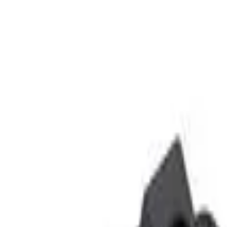
também
avanca De Encaixe Cromada
da Jazz Bass