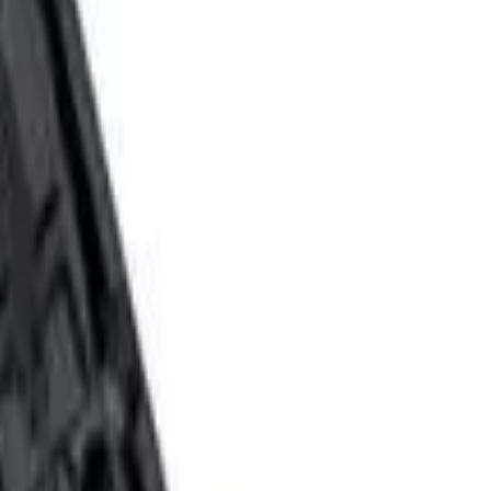
 sopro, cordas, percussão, bateria, acessórios e muito mais.
ois músicos iniciantes e profissionais já tiveram ou ainda terão