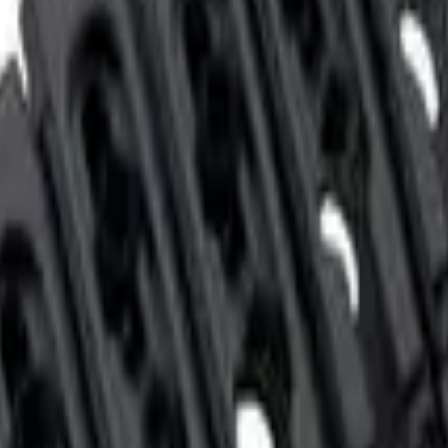
das
 de instrumentos musicais do mercado nacional. Instrumentos de
eços. Hoje a Dolphin faz parte da história da música no Brasil, p
 Cromada