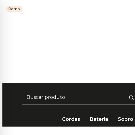
Remo
Frete Grátis em compras acima de R$ 249 🚚
Parcelamento em até 10x Sem Juros 💳
5% de desconto no pagamento por PIX 📲
Cordas
Bateria
Sopro
Cordas
Peças e Reposição
Pontes
Ponte Dolph