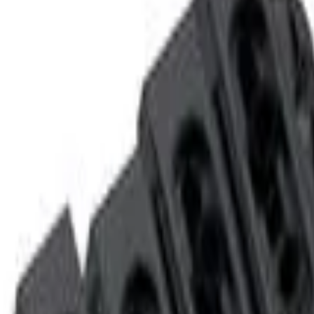
a com 2 Pivôs
5 Cordas Cromada