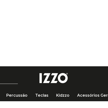
Percussão
Teclas
Kidzzo
Acessórios Ger
in para Baixo 5 Cordas BB002