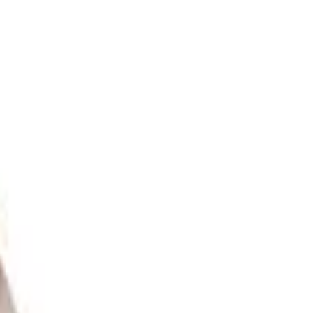
e pratos e acessórios de bateria. Atualmente, são mais de 400
aior capacidade para o baterista em alcançar diversos padrões
que se espera ouvir de um produto Zildjian. Cód: A0036