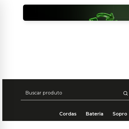
Frete Grátis em compras acima de R$ 249 🚚
Cordas
Bateria
Sopro
Bateria e Percussão
Bateria Acústica
Prato de ba