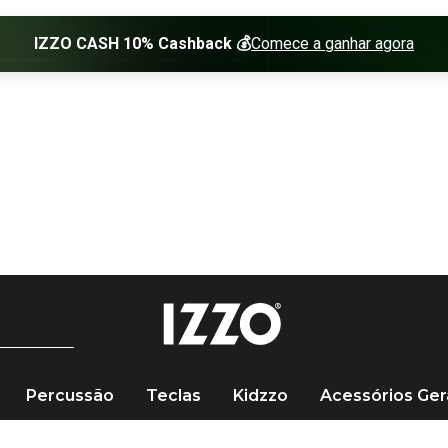
Percussão
Teclas
Kidzzo
Acessórios Ger
teria
Ride Zildjian A Series 22" Medium A0036