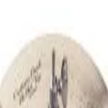
o da qualidade e tradição da empresa Zildjian na fabricação d
umentos. O
Medium Ride
é um prato versátil, que oferece uma m
56 centímetros, esse prato projeta o som clássico e brilhante 