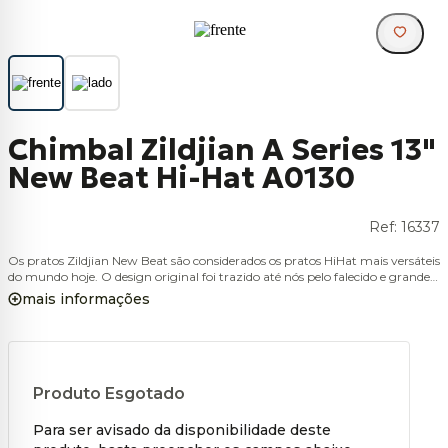
Chimbal Zildjian A Series 13"
New Beat Hi-Hat A0130
Ref:
16337
Os pratos Zildjian New Beat são considerados os pratos HiHat mais versáteis
do mundo hoje. O design original foi trazido até nós pelo falecido e grande
baterista, Louie Bellson, que buscou um par de HiHats com uma batida
mais informações
sólida e uma combinação perfeita para todos os fins de stick e som. É
simetricamente martelado à máquina e torneado com uma ranhura larga
tradicional. O resultado é um prato exuberante que explode com uma voz
clássica pura, brilhante e expressiva. Cód: A0130
Produto Esgotado
Para ser avisado da disponibilidade deste