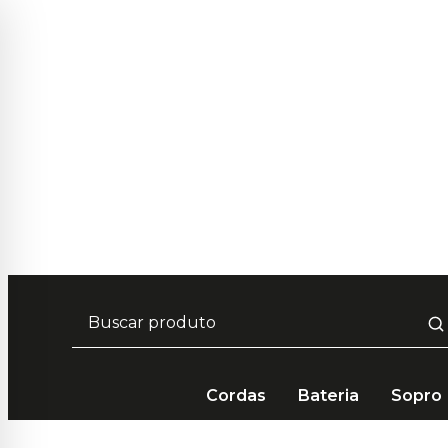
elamento em até 10x Sem Juros 💳
de desconto no pagamento por PIX 📲
Cordas
Bateria
Sopro
Acessórios
Suportes
Cordas
Suporte Hercules 