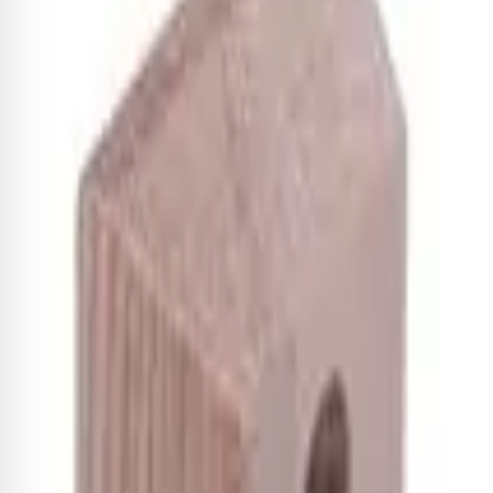
Quem comprou, comprou 
Suporte Nomad Duplo para Guit
R$ 210,51
-8%
R$ 193,67
3
x de
R$ 64,56
sem juros
Adicionar