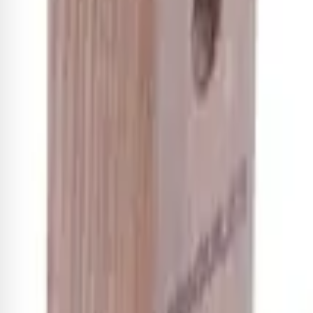
Suporte de parede Hercules par
R$ 148,28
-8%
R$ 136,42
2
x de
R$ 68,21
sem juros
Adicionar
Sobre este item
Rack Hercules para Guitarra/Violão/Baixo Comporta até 5 Instr
instalação e revestida com acolchoado em todas as áreas de a