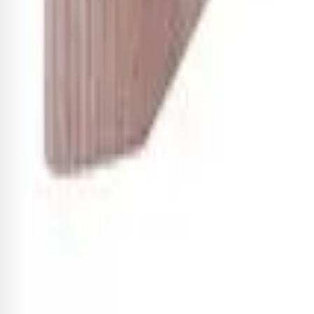
Ao me cadastrar, declaro que estou de acordo com os
termos de uso e
Institucional
A Izzo
Artistas
Lojas Parceiras
Ações Sociais