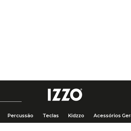
Percussão
Teclas
Kidzzo
Acessórios Ger
Rack para Guitarra Violão Baixo até 5 Instrumentos GS525B