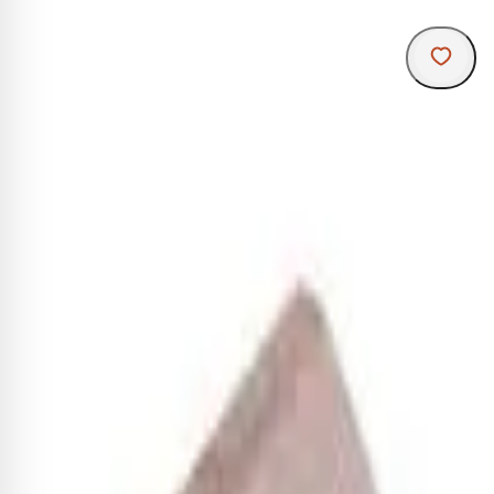
R
Ins
b
i
c