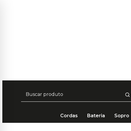
Frete Grátis em compras acima de 
Cordas
Bateria
Sopro
Bateria e Percussão
Percussão
Repique
Repiqu