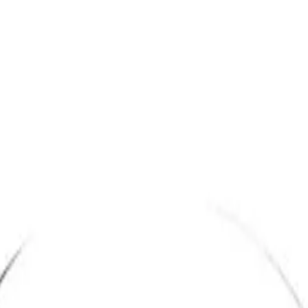
também
m
m