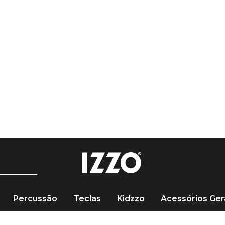
R$ 249 🚚
Percussão
Teclas
Kidzzo
Acessórios Ger
e de Mão Izzo 10" x 30 cm