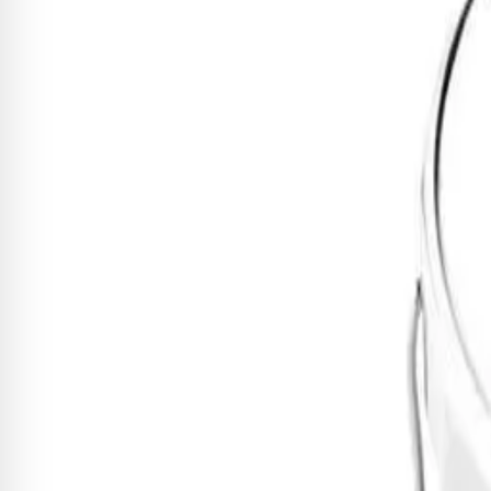
R$ 478,68
9
x de
R$ 53,19
sem juros
Adicionar
Repique de Mão Timbra 10" x 30
R$ 512,18
10
x de
R$ 51,22
sem juros
Adicionar
Repique de Mão Izzo 10" x 30 c
R$ 235,85
4
x de
R$ 58,96
sem juros
Adicionar