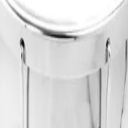
dores. - Medida: 10”x30cm - Pele leitosa p3 de 250 microns - 6