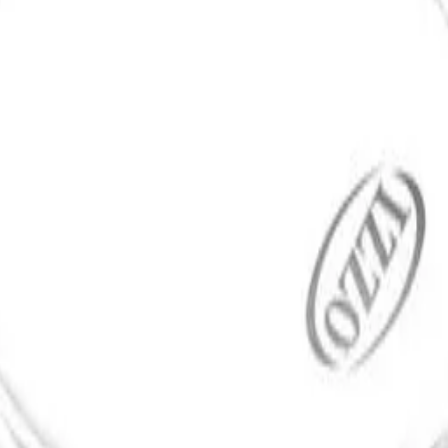
 cm Preto Fosco
m