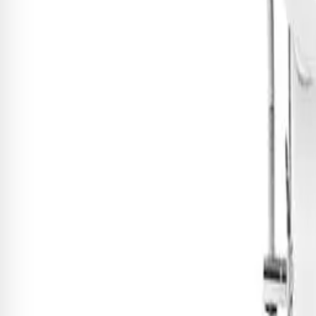
Sobre este item
Repique De Mão 10 Pol X 30 cm Inox com Pele Leitosa e 6 Afina
Receba novidades exclusivas!
Fique por dentro de todas as novidades e promoções
Cadastrar