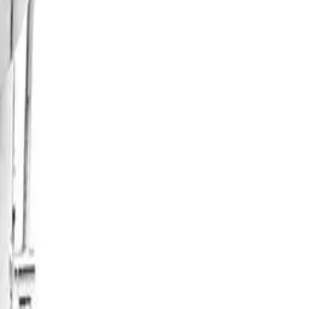
 afinadores - Corpo de aço inox - Ferragens cromadas