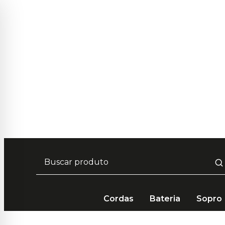
Frete Grátis em compras acima de R$ 249 🚚
Cordas
Bateria
Sopro
Cordas
Acessórios
Roldana Dolphin Aço com Para