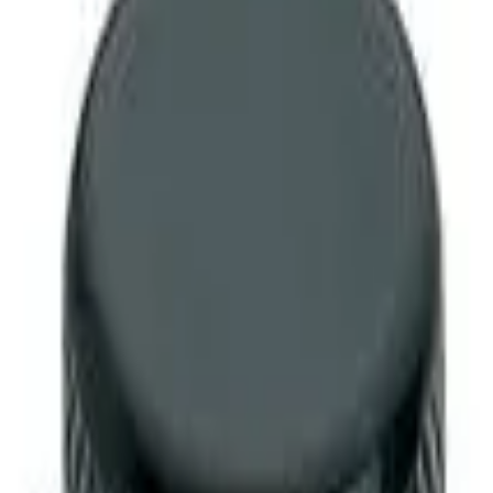
ixo Preta A marca Dolphin é possui uma das maiores linhas 
 muito mais. Tradicional e reconhecida por sua qualidade, design
ainda terão um instrumento ou acessório Dolphin. - Material: Aço -