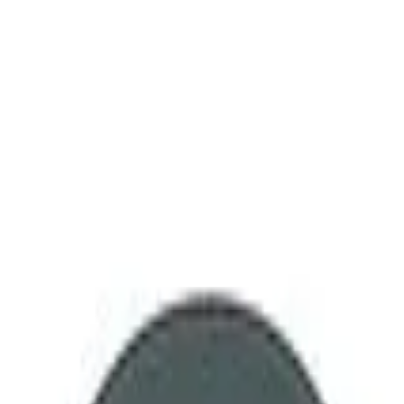
também
x Alto para Pontas Arredondadas RT
to de Metal Preto