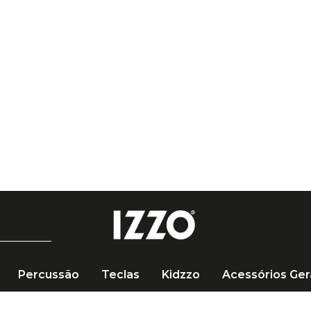
Percussão
Teclas
Kidzzo
Acessórios Ger
fuso para Violão/Guitarra/Baixo Preta