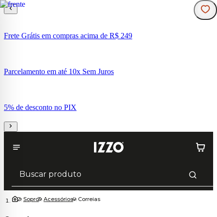
Frete Grátis em compras acima de R$ 249
Parcelamento em até 10x Sem Juros
5% de desconto no PIX
Sopro
Acessórios
Correias