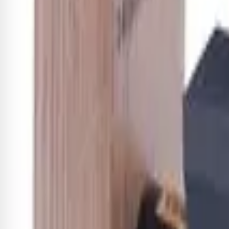
Quem tem um instrumento musical sabe o quanto de espaço e
você deixe o seu instrumento em um local seguro a fim de pr
O suporte USP 10 SB possui o Auto Grip System (AGS)
que se
ângulos, facilitando a remoção do instrumento com mais segu
Esse
suporte para ukulele
pode acomodar ukuleles de todos
conforto durante a sua instalação.
- Comprimento do braço: 100 mm (3,9 ”)
- Capacidade de carga: 4 kg (8.8 lbs.)
Receba novidades exclusivas!
Fique por dentro de todas as novidades e promoções