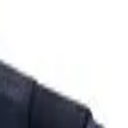
so do
ukulele
. O
suporte de parede para ukulele
permite que
a haste AGS giratória automática que permite ajustes de vários
gem é feito em ripas de parede, trazendo mais comodidade e