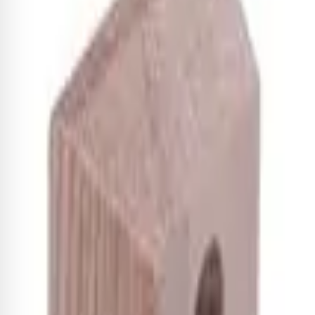
f
d
-
-
Quem comprou, comprou 