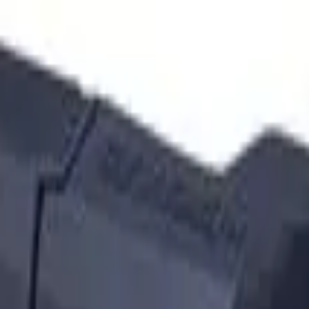
le pode ocupar, por mais compacto que ele seja, como é o ca
eservá-lo e garanta um ambiente mais limpo e organizado.
 encaixa perfeitamente à parede
.
O primeiro destaque fica para 
rança.
 os tamanhos, de soprano e barítono. O seu sistema de monta