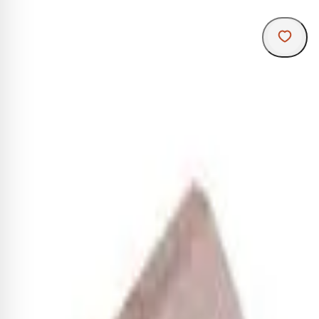
R
p
u
o
u
e
â