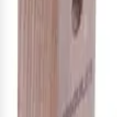
Suporte de parede Hercules par
R$ 148,28
-8%
R$ 136,42
2
x de
R$ 68,21
sem juros
Adicionar
Sobre este item