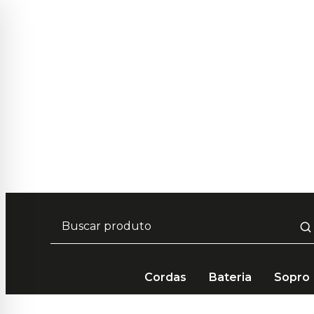
Frete Grátis em compras acima de R$ 249 🚚
Parcelamento em até 10x Sem Juros 💳
5% de desconto no pagamento por PIX 📲
Cordas
Bateria
Sopro
Acessórios
Suportes
Cordas
Suporte Hercules 