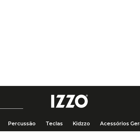
Percussão
Teclas
Kidzzo
Acessórios Ger
Slatwall para Ukulele Haste Curta USP10SB