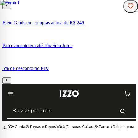
Frete Grátis em compras acima de R$ 249
Parcelamento em até 10x Sem Juros
5% de desconto no PIX
Cordas
Peças e Reposição
Tarraxas Guitarra
Tarraxa Dolphin para 