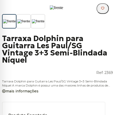
Tarraxa Dolphin para
Guitarra Les Paul/SG
Vintage 3+3 Semi-Blindada
Níquel
Ref:
2369
Tarraxa Dolphin para Guitarra Les Paul/SG Vintage 3+3 Semi-Blindada
Níquel A marca Dolphin é possui uma das maiores linhas de produtos de
instrumentos musicais do mercado nacional. Instrumentos de sopro,
mais informações
cordas, percussão, bateria, acessórios e muito mais. Tradicional e
reconhecida por sua qualidade, design e ótimos preços. Hoje a Dolphin faz
parte da história da música no Brasil, pois músicos iniciantes e profissionais
já tiveram ou ainda terão um instrumento ou acessório Dolphin.