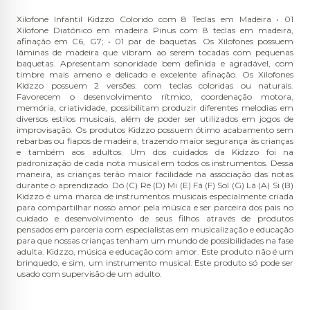
Xilofone Infantil Kidzzo Colorido com 8 Teclas em Madeira • 01
Xilofone Diatônico em madeira Pinus com 8 teclas em madeira,
afinação em C6, G7; • 01 par de baquetas. Os Xilofones possuem
lâminas de madeira que vibram ao serem tocadas com pequenas
baquetas. Apresentam sonoridade bem definida e agradável, com
timbre mais ameno e delicado e excelente afinação. Os Xilofones
Kidzzo possuem 2 versões: com teclas coloridas ou naturais.
Favorecem o desenvolvimento rítmico, coordenação motora,
memória, criatividade, possibilitam produzir diferentes melodias em
diversos estilos musicais, além de poder ser utilizados em jogos de
improvisação. Os produtos Kidzzo possuem ótimo acabamento sem
rebarbas ou fiapos de madeira, trazendo maior segurança às crianças
e também aos adultos. Um dos cuidados da Kidzzo foi na
padronização de cada nota musical em todos os instrumentos. Dessa
maneira, as crianças terão maior facilidade na associação das notas
durante o aprendizado. Dó (C) Ré (D) Mi (E) Fá (F) Sol (G) Lá (A) Si (B)
Kidzzo é uma marca de instrumentos musicais especialmente criada
para compartilhar nosso amor pela música e ser parceira dos pais no
cuidado e desenvolvimento de seus filhos através de produtos
pensados em parceria com especialistas em musicalização e educação
para que nossas crianças tenham um mundo de possibilidades na fase
adulta. Kidzzo, música e educação com amor. Este produto não é um
brinquedo, e sim, um instrumento musical. Este produto só pode ser
usado com supervisão de um adulto.