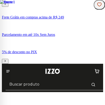
Frete Grátis em compras acima de R$ 249
Parcelamento em até 10x Sem Juros
5% de desconto no PIX