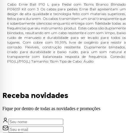
Cabo Ernie Ball P10 L para Pedal com 15cms Branco Blindado
P06051 Kit com 3 Os cabos para pedais Ernie Ball apresentam um
design de alta qualidade e tecnologia feito com materiais superiores,
feitos para durarem. Os cabos transmitem um sinal transparente que
é soberbamente silencioso enquanto entrega com fidelidade todas as
frequências que seu instrumento produz. Estes cabos são duplamente
blindados, resultando em um cabo resistente e com som limpo, baixo
ruído de manuseio e durabilidade para ser levado para todos os
lugares. Com cobre com 99,99% livre de oxigênio para resistir à
corrosão. Flexíveis, construção resistente. Duplamente blindados,
criado para durabilidade e baixo ruído, para um som natural e
transparente com balanceada resposta de frequência. Conexão:
P10(L)/P10(L) Tamanho: 15cm Tipo de Cabo: Áudio
Receba novidades
Fique por dentro de todas as novidades e promoções