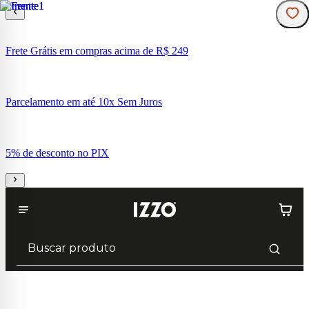
Frete Grátis em compras acima de R$ 249
Parcelamento em até 10x Sem Juros
5% de desconto no PIX