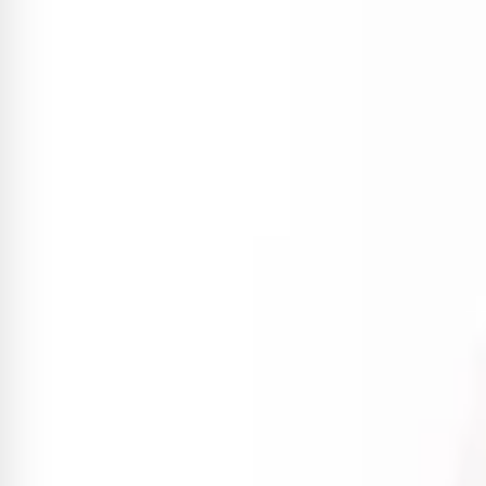
R$ 51,64
Adicionar
Jack Dolphin Roldana Cromado
R$ 158,32
3
x de
R$ 52,77
sem juros
Adicionar
Canoa Oval Lisa Dolphin para J
R$ 14,70
-20%
R$ 11,76
Adicionar
Canoa Dolphin Losango para J