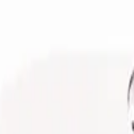
 Grande
ack Dourada
ack Cromado