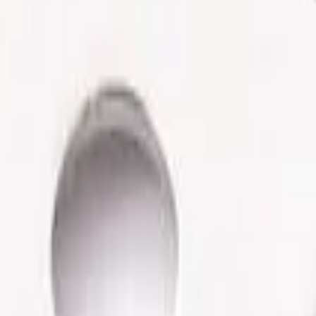
parte inferior do instrumento. - Distância entre os furos de 38m