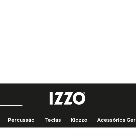
R$ 249 🚚
Percussão
Teclas
Kidzzo
Acessórios Ger
a Dolphin para Jack Dourada