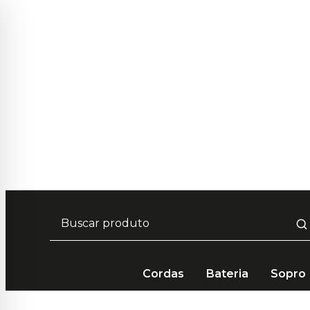
Frete Grátis em compras acima de 
Cordas
Bateria
Sopro
Cordas
Peças e Reposição
Jack
Canoa Oval Lis