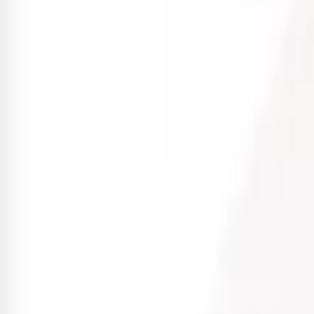
R$ 19,61
Adicionar
Sobre este item
Canoa dourada em formato oval ideal para jacks localizados na 
Receba novidades exclusivas!
Fique por dentro de todas as novidades e promoções