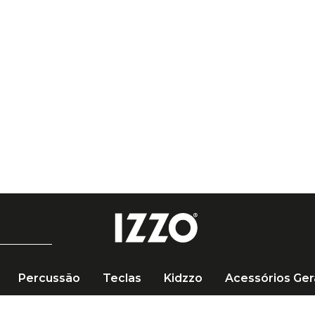
Percussão
Teclas
Kidzzo
Acessórios Ger
s Gaivota para Guitarra Cromada