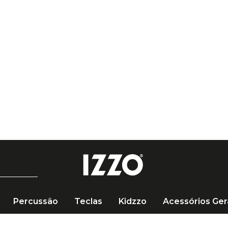
Percussão
Teclas
Kidzzo
Acessórios Ger
âmica Médio 246 SI