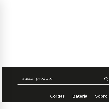
Frete Grátis em compras acima de R$ 249 🚚
Parcelamento em até 10x Sem Juros 💳
5% de desconto no pagamento por PIX 📲
Cordas
Bateria
Sopro
Cordas
Acessórios
Slide Dunlop Moonshine Cer