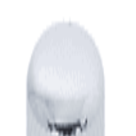
Moonshine são feitos à mão, garantindo resistência para uso reg