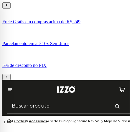
Frete Grátis em compras acima de R$ 249
Parcelamento em até 10x Sem Juros
5% de desconto no PIX
Cordas
Acessórios
Slide Dunlop Signature Rev Willy Mojo de Vidro R