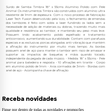
Surdo de Samba Timbra 18" x 55cms Alumínio Polido com Pele
Animal Os instrumentos Timbra são construídos com alumínio ultra
resistente de 1mm de espessura. Com o novo processo de fabricação
Laser Tech Fusion desenvolvido pela Izzo, o fechamento de emendas
dos tambores é feito com solda a laser fundindo os lados sem a
necessidade de adição de materiais ou dobras, trazendo muito mais
qualidade e resistência ao tambor, e mantendo seu peso mais leve.
Possuem lindo acabamento polido espelhado e tratamento
anticorrosivo, aumentando sua durabilidade. Contam com parafusos
especiais e as exclusivas porcas alongadas anti-vibração que mantém
a afinação do instrumento por muito mais tempo. As bordas
possuem anel de aço para manter o tambor sem risco de amassar e
suportar os impactos de baquetas e mãos quando tocado,
independente da pegada de cada músico. - Medida: 18” x 55cms - Pele
animal para batedeira e resposta - 10 afinações em tirante - Corpo
em alumínio polido de 1mm - Aros cormados de 3mm - Bordas com
anel de aço - Acompanha chave de afinação
Receba novidades
Fique por dentro de todas as novidades e promoções