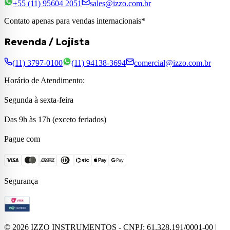
+55 (11) 95604 2051
sales@izzo.com.br
Contato apenas para vendas internacionais*
Revenda / Lojista
(11) 3797-0100
(11) 94138-3694
comercial@izzo.com.br
Horário de Atendimento:
Segunda à sexta-feira
Das 9h às 17h (exceto feriados)
Pague com
Segurança
©
2026
IZZO INSTRUMENTOS - CNPJ: 61.328.191/0001-00 |