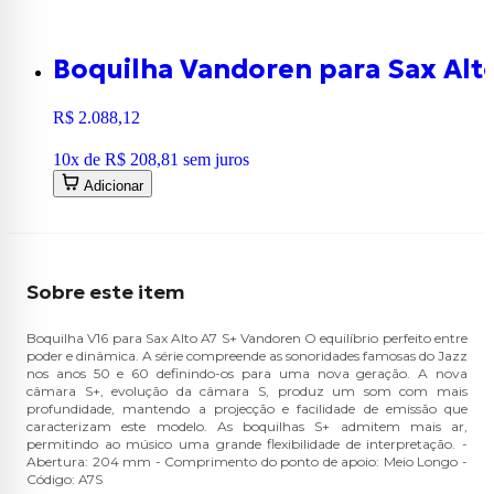
Boquilha Vandoren para Sax Alt
R$ 2.088,12
10
x de
R$ 208,81
sem juros
Adicionar
Sobre este item
Boquilha V16 para Sax Alto A7 S+ Vandoren O equilíbrio perfeito entre
poder e dinâmica. A série compreende as sonoridades famosas do Jazz
nos anos 50 e 60 definindo-os para uma nova geração. A nova
câmara S+, evolução da câmara S, produz um som com mais
profundidade, mantendo a projecção e facilidade de emissão que
caracterizam este modelo. As boquilhas S+ admitem mais ar,
permitindo ao músico uma grande flexibilidade de interpretação. -
Abertura: 204 mm - Comprimento do ponto de apoio: Meio Longo -
Código: A7S