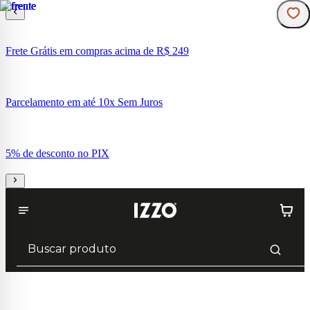
Frete Grátis em compras acima de R$ 249
Parcelamento em até 10x Sem Juros
5% de desconto no PIX