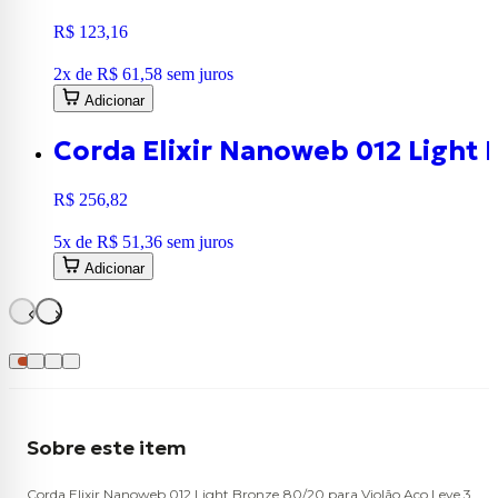
R$ 123,16
2
x de
R$ 61,58
sem juros
Adicionar
Corda Elixir Nanoweb 012 Light 
R$ 256,82
5
x de
R$ 51,36
sem juros
Adicionar
Sobre este item
Corda Elixir Nanoweb 012 Light Bronze 80/20 para Violão Aço Leve 3