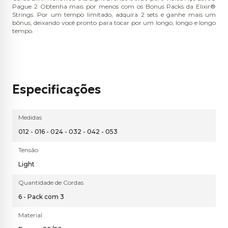
Pague 2 Obtenha mais por menos com os Bonus Packs da Elixir®
Strings. Por um tempo limitado, adquira 2 sets e ganhe mais um
bônus, deixando você pronto para tocar por um longo, longo e longo
tempo.
Especificações
Medidas
012 - 016 - 024 - 032 - 042 - 053
Tensão
Light
Quantidade de Cordas
6 - Pack com 3
Material