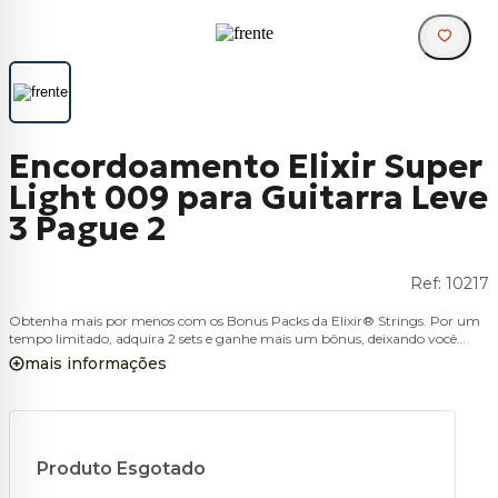
Encordoamento Elixir Super
Light 009 para Guitarra Leve
3 Pague 2
Ref:
10217
Obtenha mais por menos com os Bonus Packs da Elixir® Strings. Por um
tempo limitado, adquira 2 sets e ganhe mais um bônus, deixando você
pronto para tocar por um longo, longo e longo tempo.
mais informações
Produto Esgotado